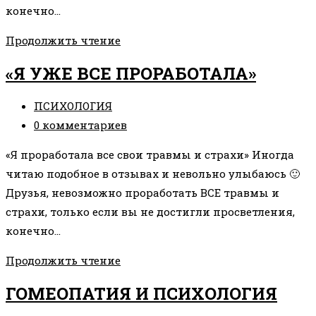
конечно…
ЧТО
Продолжить чтение
ТАКОЕ
«Я УЖЕ ВСЕ ПРОРАБОТАЛА»
БИОДИНАМИКА
Рубрика
ПСИХОЛОГИЯ
записи:
Комментарии
0 комментариев
к
«Я проработала все свои травмы и страхи» Иногда
записи:
читаю подобное в отзывах и невольно улыбаюсь 🙂
Друзья, невозможно проработать ВСЕ травмы и
страхи, только если вы не достигли просветления,
конечно…
«Я
Продолжить чтение
УЖЕ
ГОМЕОПАТИЯ И ПСИХОЛОГИЯ
ВСЕ