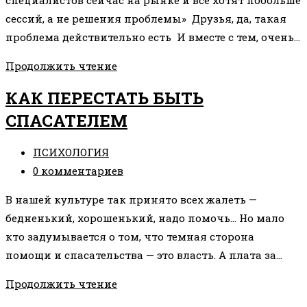
специалистов сейчас на рынке и все хотят побольше
сессий, а не решения проблемы» Друзья, да, такая
проблема действительно есть И вместе с тем, очень…
ВСЕ
Продолжить чтение
ПСИХОЛОГИ
КАК ПЕРЕСТАТЬ БЫТЬ
ХОТЯТ
СПАСАТЕЛЕМ
ПОБОЛЬШЕ
СЕССИЙ?
Рубрика
ПСИХОЛОГИЯ
записи:
Комментарии
0 комментариев
к
В нашей культуре так принято всех жалеть —
записи:
бедненький, хорошенький, надо помочь… Но мало
кто задумывается о том, что темная сторона
помощи и спасательства — это власть. А плата за…
КАК
Продолжить чтение
ПЕРЕСТАТЬ