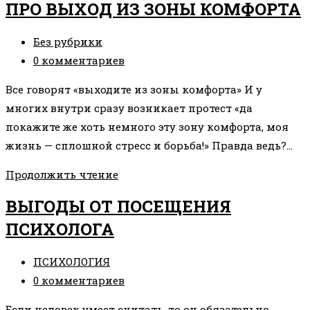
ПРО ВЫХОД ИЗ ЗОНЫ КОМФОРТА
БЫТЬ
СПАСАТЕЛЕМ
Рубрика
Без рубрики
записи:
Комментарии
0 комментариев
к
Все говорят «выходите из зоны комфорта» И у
записи:
многих внутри сразу возникает протест «да
покажите же хоть немного эту зону комфорта, моя
жизнь — сплошной стресс и борьба!» Правда ведь?…
ПРО
Продолжить чтение
ВЫХОД
ВЫГОДЫ ОТ ПОСЕЩЕНИЯ
ИЗ
ПСИХОЛОГА
ЗОНЫ
КОМФОРТА
Рубрика
ПСИХОЛОГИЯ
записи:
Комментарии
0 комментариев
к
Если человек умеет считать, то он обязательно