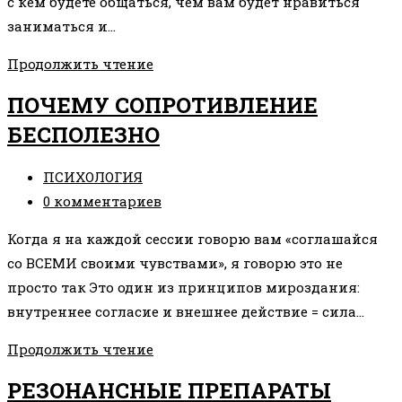
с кем будете общаться, чем вам будет нравиться
заниматься и…
ВЕРНУТЬ
Продолжить чтение
УТРАЧЕННОЕ
ПОЧЕМУ СОПРОТИВЛЕНИЕ
БЕСПОЛЕЗНО
Рубрика
ПСИХОЛОГИЯ
записи:
Комментарии
0 комментариев
к
Когда я на каждой сессии говорю вам «соглашайся
записи:
со ВСЕМИ своими чувствами», я говорю это не
просто так Это один из принципов мироздания:
внутреннее согласие и внешнее действие = сила…
ПОЧЕМУ
Продолжить чтение
СОПРОТИВЛЕНИЕ
РЕЗОНАНСНЫЕ ПРЕПАРАТЫ
БЕСПОЛЕЗНО