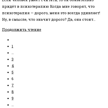
записи:
придёт в психотерапию Когда мне говорят, что
психотерапия — дорого, меня это всегда удивляет!
Ну, в смысле, что значит дорого? Да, она стоит…
ВЫГОДЫ
Продолжить чтение
ОТ
Перейти
ПОСЕЩЕНИЯ
на
1
ПСИХОЛОГА
предыдущую
…
страницу
3
4
5
6
7
8
9
…