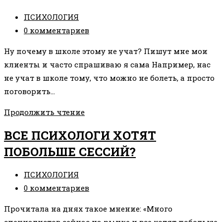
Рубрика
ПСИХОЛОГИЯ
записи:
Комментарии
0 комментариев
к
Ну почему в школе этому не учат? Пишут мне мои
записи:
клиенты и часто спрашиваю я сама Например, нас
не учат в школе тому, что можно не болеть, а просто
поговорить…
РЕЗОНАНСНЫЕ
Продолжить чтение
ПРЕПАРАТЫ
ВСЕ ПСИХОЛОГИ ХОТЯТ
ПОБОЛЬШЕ СЕССИЙ?
Рубрика
ПСИХОЛОГИЯ
записи:
Комментарии
0 комментариев
к
Прочитала на днях такое мнение: «Много
записи: