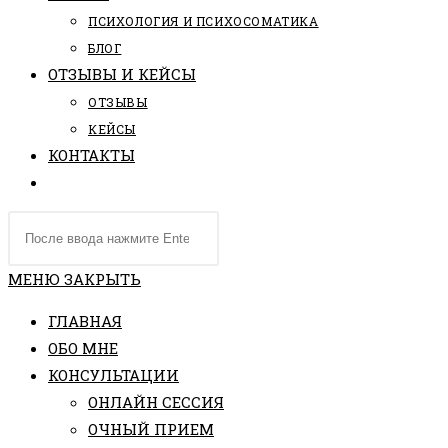
ПCИХОЛОГИЯ И ПСИХОСОМАТИКА
БЛОГ
ОТЗЫВЫ И КЕЙСЫ
ОТЗЫВЫ
КЕЙСЫ
КОНТАКТЫ
ПЕРЕКЛЮЧИТЬ
ПОИСК
Поиск
ПО
на
ВЕБ-
сайте
МЕНЮ
ЗАКРЫТЬ
САЙТУ
ГЛАВНАЯ
ОБО МНЕ
КОНСУЛЬТАЦИИ
ОНЛАЙН СЕССИЯ
ОЧНЫЙ ПРИЕМ