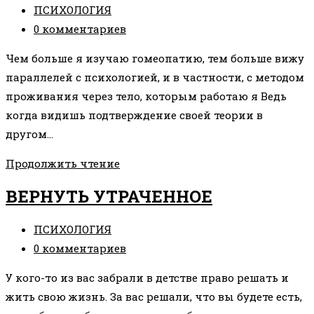
ПРОРАБОТАЛА»
Рубрика
ПСИХОЛОГИЯ
записи:
Комментарии
0 комментариев
к
Чем больше я изучаю гомеопатию, тем больше вижу
записи:
параллелей с психологией, и в частности, с методом
проживания через тело, которым работаю я Ведь
когда видишь подтверждение своей теории в
другом…
ГОМЕОПАТИЯ
Продолжить чтение
И
ВЕРНУТЬ УТРАЧЕННОЕ
ПСИХОЛОГИЯ
Рубрика
ПСИХОЛОГИЯ
записи:
Комментарии
0 комментариев
к
У кого-то из вас забрали в детстве право решать и
записи:
жить свою жизнь. За вас решали, что вы будете есть,