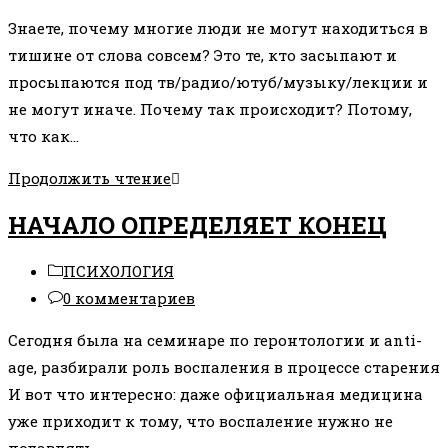
к
Знаете, почему многие люди не могут находиться в
записи:
тишине от слова совсем? Это те, кто засыпают и
просыпаются под тв/радио/ютуб/музыку/лекции и
не могут иначе. Почему так происходит? Потому,
что как…
ПОЧЕМУ
Продолжить чтение
НАМ
НАЧАЛО ОПРЕДЕЛЯЕТ КОНЕЦ
СЛОЖНО
БЫТЬ
Рубрика
ПСИХОЛОГИЯ
В
записи:
Комментарии
0 комментариев
ТИШИНЕ?
к
Сегодня была на семинаре по геронтологии и anti-
записи:
age, разбирали роль воспаления в процессе старения
И вот что интересно: даже официальная медицина
уже приходит к тому, что воспаление нужно не