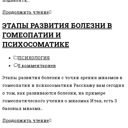
подавлять,…
НАЧАЛО
Продолжить чтение
ОПРЕДЕЛЯЕТ
ЭТАПЫ РАЗВИТИЯ БОЛЕЗНИ В
КОНЕЦ
ГОМЕОПАТИИ И
ПСИХОСОМАТИКЕ
Рубрика
ПСИХОЛОГИЯ
записи:
Комментарии
0 комментариев
к
Этапы развития болезни с точки зрения миазмов в
записи:
гомеопатии и психосоматики Расскажу вам сегодня
о том, как развиваются болезни, на примере
гомеопатического учения о миазмах Итак, есть 3
базовых миазма…
ЭТАПЫ
Продолжить чтение
РАЗВИТИЯ