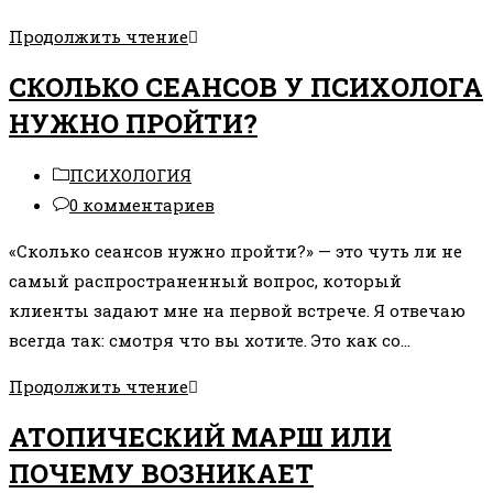
КАК
Продолжить чтение
НАПОЛНЯТЬСЯ
СКОЛЬКО СЕАНСОВ У ПСИХОЛОГА
ЭНЕРГИЕЙ
НУЖНО ПРОЙТИ?
И
НЕ
Рубрика
ПСИХОЛОГИЯ
ТЕРЯТЬ
записи:
Комментарии
0 комментариев
ЕЕ?
к
«Сколько сеансов нужно пройти?» — это чуть ли не
записи:
самый распространенный вопрос, который
клиенты задают мне на первой встрече. Я отвечаю
всегда так: смотря что вы хотите. Это как со…
СКОЛЬКО
Продолжить чтение
СЕАНСОВ
АТОПИЧЕСКИЙ МАРШ ИЛИ
У
ПОЧЕМУ ВОЗНИКАЕТ
ПСИХОЛОГА