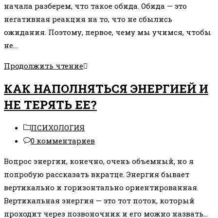
начала разберем, что такое обида. Обида — это
негативная реакция на то, что не сбылись
ожидания. Поэтому, первое, чему мы учимся, чтобы
не…
КАК
Продолжить чтение
НАУЧИТЬСЯ
КАК НАПОЛНЯТЬСЯ ЭНЕРГИЕЙ И
НЕ
НЕ ТЕРЯТЬ ЕЕ?
ОБИЖАТЬСЯ?
КАК
Рубрика
ПСИХОЛОГИЯ
ПЕРЕСТАТЬ
записи:
Комментарии
0 комментариев
РАНИТЬСЯ?
к
Вопрос энергии, конечно, очень объемный, но я
записи:
попробую рассказать вкратце. Энергия бывает
вертикально и горизонтально ориентированная.
Вертикальная энергия — это тот поток, который
проходит через позвоночник и его можно назвать…