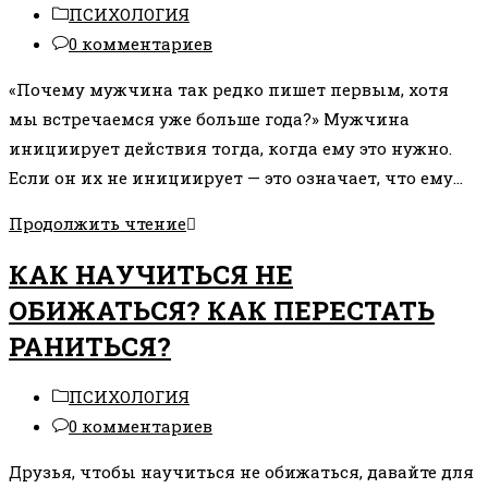
Рубрика
ПСИХОЛОГИЯ
ДЕЛАЕМ
записи:
Комментарии
0 комментариев
ДРУГОЕ?
к
«Почему мужчина так редко пишет первым, хотя
записи:
мы встречаемся уже больше года?» Мужчина
инициирует действия тогда, когда ему это нужно.
Если он их не инициирует — это означает, что ему…
ПОЧЕМУ
Продолжить чтение
МУЖЧИНА
КАК НАУЧИТЬСЯ НЕ
НЕ
ОБИЖАТЬСЯ? КАК ПЕРЕСТАТЬ
ДЕЛАЕТ
РАНИТЬСЯ?
ПЕРВЫЙ
ШАГ?
Рубрика
ПСИХОЛОГИЯ
записи:
Комментарии
0 комментариев
к
Друзья, чтобы научиться не обижаться, давайте для
записи: