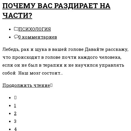
ПОЧЕМУ ВАС РАЗДИРАЕТ НА
БОЛЕЗНИ
ЧАСТИ?
В
ГОМЕОПАТИИ
Рубрика
ПСИХОЛОГИЯ
И
записи:
Комментарии
0 комментариев
ПСИХОСОМАТИКЕ
к
Лебедь, рак и щука в вашей голове Давайте расскажу,
записи:
что происходит в голове почти каждого человека,
если он не был в терапии и не научился управлять
собой Наш мозг состоит…
ПОЧЕМУ
Продолжить чтение
ВАС
Перейти
РАЗДИРАЕТ
на
1
НА
предыдущую
2
ЧАСТИ?
страницу
3
4