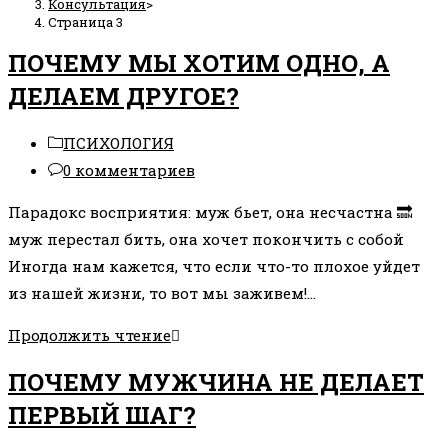
Консультация
>
Страница 3
ПОЧЕМУ МЫ ХОТИМ ОДНО, А
ДЕЛАЕМ ДРУГОЕ?
Рубрика
ПСИХОЛОГИЯ
записи:
Комментарии
0 комментариев
к
Парадокс восприятия: муж бьет, она несчастна 🔜
записи:
муж перестал бить, она хочет покончить с собой
Иногда нам кажется, что если что-то плохое уйдет
из нашей жизни, то вот мы заживем!…
ПОЧЕМУ
Продолжить чтение
МЫ
ПОЧЕМУ МУЖЧИНА НЕ ДЕЛАЕТ
ХОТИМ
ПЕРВЫЙ ШАГ?
ОДНО,
А