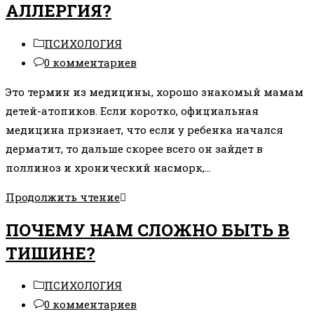
АЛЛЕРГИЯ?
НУЖНО
ПРОЙТИ?
Рубрика
ПСИХОЛОГИЯ
записи:
Комментарии
0 комментариев
к
Это термин из медицины, хорошо знакомый мамам
записи:
детей-атопиков. Если коротко, официальная
медицина признает, что если у ребенка начался
дерматит, то дальше скорее всего он зайдет в
поллиноз и хронический насморк,…
АТОПИЧЕСКИЙ
Продолжить чтение
МАРШ
ПОЧЕМУ НАМ СЛОЖНО БЫТЬ В
ИЛИ
ТИШИНЕ?
ПОЧЕМУ
ВОЗНИКАЕТ
Рубрика
ПСИХОЛОГИЯ
АЛЛЕРГИЯ?
записи:
Комментарии
0 комментариев