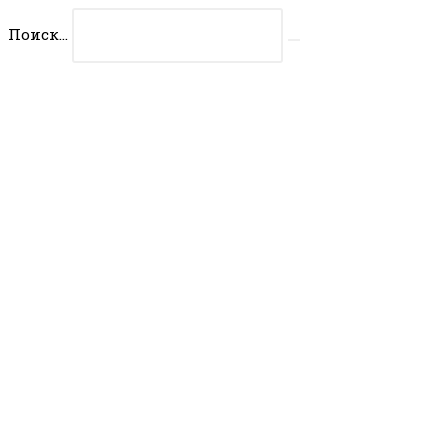
Перейти
Поиск...
к
Искать
содержимому