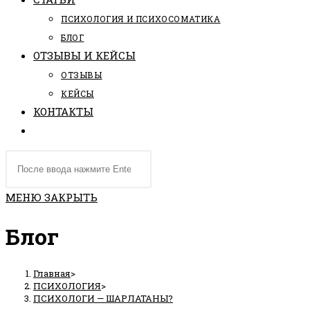
ПCИХОЛОГИЯ И ПСИХОСОМАТИКА
БЛОГ
ОТЗЫВЫ И КЕЙСЫ
ОТЗЫВЫ
КЕЙСЫ
КОНТАКТЫ
ПЕРЕКЛЮЧИТЬ
ПОИСК
Поиск
ПО
на
ВЕБ-
сайте
МЕНЮ
ЗАКРЫТЬ
САЙТУ
Блог
Главная
>
ПСИХОЛОГИЯ
>
ПСИХОЛОГИ — ШАРЛАТАНЫ?