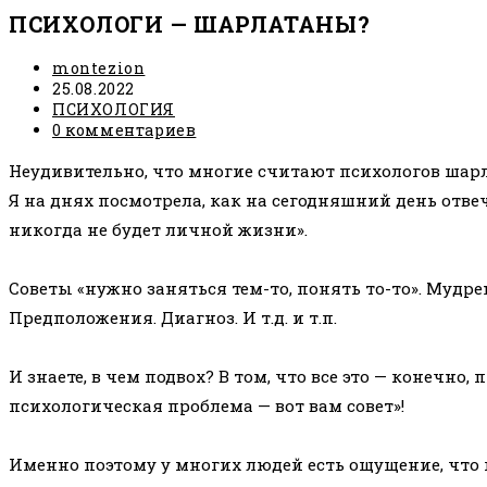
ПСИХОЛОГИ — ШАРЛАТАНЫ?
Автор
montezion
записи:
Запись
25.08.2022
опубликована:
Рубрика
ПСИХОЛОГИЯ
записи:
Комментарии
0 комментариев
к
Неудивительно, что многие считают психологов шар
записи:
Я на днях посмотрела, как на сегодняшний день отвеч
никогда не будет личной жизни».
⠀
Советы «нужно заняться тем-то, понять то-то». Мудре
Предположения. Диагноз. И т.д. и т.п.
⠀
И знаете, в чем подвох? В том, что все это — конечно
психологическая проблема — вот вам совет»!
⠀
Именно поэтому у многих людей есть ощущение, что п