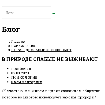
Блог
Главная
>
ПСИХОЛОГИЯ
>
В ПРИРОДЕ СЛАБЫЕ НЕ ВЫЖИВАЮТ
В ПРИРОДЕ СЛАБЫЕ НЕ ВЫЖИВАЮТ
Автор
montezion
записи:
Запись
02.03.2023
опубликована:
Рубрика
ПСИХОЛОГИЯ
записи:
Комментарии
0 комментариев
к
/К счастью, мы живем в цивилизованном обществе,
записи:
которое во многом нивелирует законы природы/