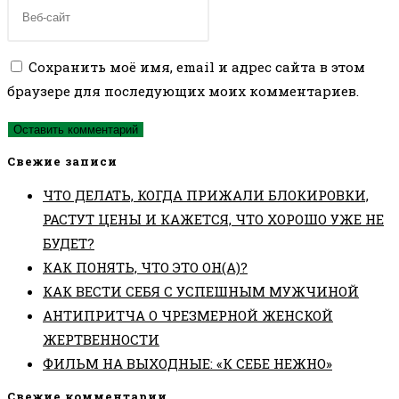
имя
email-
Введите
пользователя,
адрес,
URL
чтобы
чтобы
вашего
Сохранить моё имя, email и адрес сайта в этом
прокомментировать
прокомментировать
веб-
браузере для последующих моих комментариев.
сайта
(необязательно)
Свежие записи
ЧТО ДЕЛАТЬ, КОГДА ПРИЖАЛИ БЛОКИРОВКИ,
РАСТУТ ЦЕНЫ И КАЖЕТСЯ, ЧТО ХОРОШО УЖЕ НЕ
БУДЕТ?
КАК ПОНЯТЬ, ЧТО ЭТО ОН(А)?
КАК ВЕСТИ СЕБЯ С УСПЕШНЫМ МУЖЧИНОЙ
АНТИПРИТЧА О ЧРЕЗМЕРНОЙ ЖЕНСКОЙ
ЖЕРТВЕННОСТИ
ФИЛЬМ НА ВЫХОДНЫЕ: «К СЕБЕ НЕЖНО»
Свежие комментарии