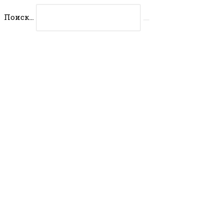
Перейти
Поиск...
к
Искать
содержимому