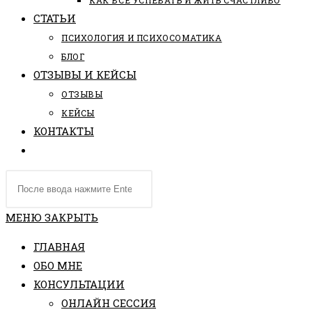
КАК ВСЕ УСПЕВАТЬ И ЖИТЬ СЧАСТЛИВО
СТАТЬИ
ПCИХОЛОГИЯ И ПСИХОСОМАТИКА
БЛОГ
ОТЗЫВЫ И КЕЙСЫ
ОТЗЫВЫ
КЕЙСЫ
КОНТАКТЫ
ПЕРЕКЛЮЧИТЬ
ПОИСК
Поиск
ПО
на
ВЕБ-
сайте
МЕНЮ
ЗАКРЫТЬ
САЙТУ
ГЛАВНАЯ
ОБО МНЕ
КОНСУЛЬТАЦИИ
ОНЛАЙН СЕССИЯ